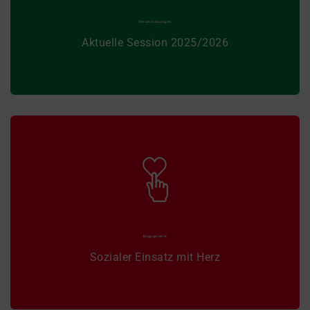
JETZT INFORMIEREN
Veranstaltungen
Aktuelle Session 2025/2026
Wir möchten Kinder & Frauen in Köln unterstützen
und setzen uns dafür 365 Tage im Jahr ein.
MEHR ERFAHREN
Engagement
Sozialer Einsatz mit Herz