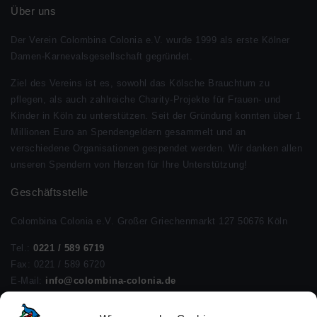
Über uns
Der Verein Colombina Colonia e.V. wurde 1999 als erste Kölner
Damen-Karnevalsgesellschaft gegründet.
Ziel des Vereins ist es, sowohl das Kölsche Brauchtum zu
pflegen, als auch zahlreiche Charity-Projekte für Frauen- und
Kinder in Köln zu unterstützen. Seit der Gründung konnten über 1
Millionen Euro an Spendengeldern gesammelt und an
verschiedene Organisationen gespendet werden. Wir danken allen
unseren Spendern von Herzen für Ihre Unterstützung!
Geschäftsstelle
Colombina Colonia e.V. Großer Griechenmarkt 127 50676 Köln
Tel.:
0221 / 589 6719
Fax: 0221 / 589 6720
E-Mail:
info@colombina-colonia.de
Öffnungszeiten :
Montag: 15:00 – 18:00 Uhr Dienstag: 10:00 –