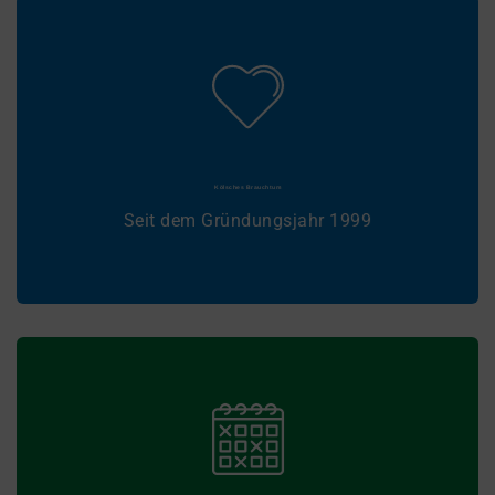
"Mir sin echte Kölsche Mädche" Und deshalb liegt
uns der Karneval in den Genen und am Herzen.
HISTORIE
Kölsches Brauchtum
Seit dem Gründungsjahr 1999
Informationen zur Session 2022/23 und weitere
Informationen zu Spenden.