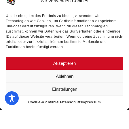
Wir verwenden Cookies
12:00 Uhr Donnerstag: 15:00 – 18:00 Uhr
Spendenkonto:
Kreissparkasse Köln IBAN: DE62 3705 0299
Um dir ein optimales Erlebnis zu bieten, verwenden wir
0000 3787 61 BIC: COKSDE33
Technologien wie Cookies, um Geräteinformationen zu speichern
und/oder darauf zuzugreifen. Wenn du diesen Technologien
Termine
zustimmst, können wir Daten wie das Surfverhalten oder eindeutige
IDs auf dieser Website verarbeiten. Wenn du deine Zustimmung nicht
erteilst oder zurückziehst, können bestimmte Merkmale und
29.08.2026
Funktionen beeinträchtigt werden.
Benefiz Gala
03.01.2027
Akzeptieren
CC Herrensitzung
23.01.2027
Ablehnen
Colombinen-Nacht
04.02.2027
Einstellungen
Weiberfastnacht
Rechtliche Seiten
Cookie-Richtlinie
Datenschutz
Impressum
Impressum
Datenschutzerklärung
Cookie-Richtlinie (EU)