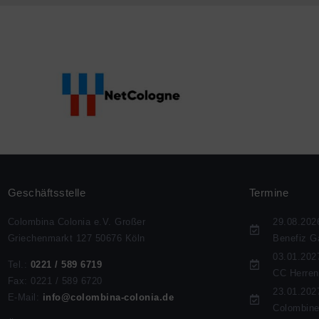
Geschäftsstelle
Termine
Colombina Colonia e.V. Großer
29.08.202
Griechenmarkt 127 50676 Köln
Benefiz G
03.01.202
Tel.:
0221 / 589 6719
CC Herren
Fax: 0221 / 589 6720
23.01.202
E-Mail:
info@colombina-colonia.de
Colombine